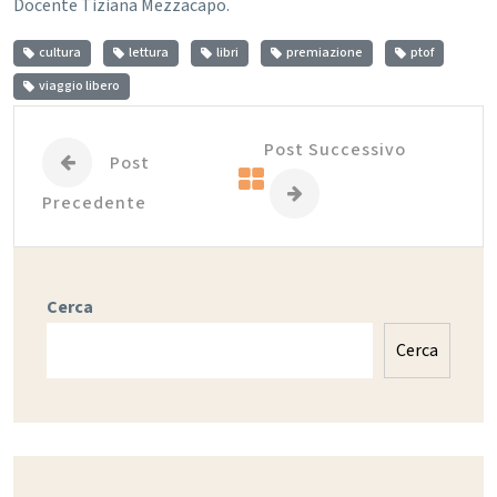
Docente Tiziana Mezzacapo.
cultura
lettura
libri
premiazione
ptof
viaggio libero
Post Successivo
Post
Precedente
Cerca
Cerca