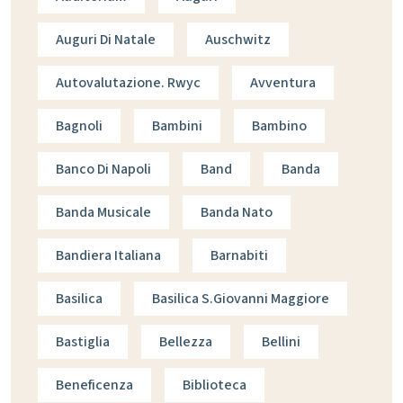
Auguri Di Natale
Auschwitz
Autovalutazione. Rwyc
Avventura
Bagnoli
Bambini
Bambino
Banco Di Napoli
Band
Banda
Banda Musicale
Banda Nato
Bandiera Italiana
Barnabiti
Basilica
Basilica S.giovanni Maggiore
Bastiglia
Bellezza
Bellini
Beneficenza
Biblioteca