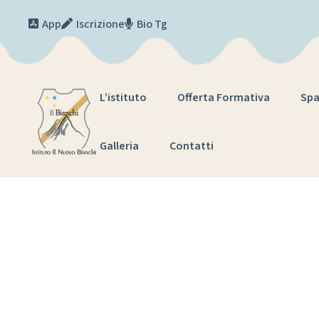
Skip to content
App
Iscrizione
Bio Tg
L’istituto
Offerta Formativa
Spa
Galleria
Contatti