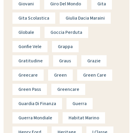
Giovani
Giro Del Mondo
Gita
Gita Scolastica
Giulia Dacia Maraini
Globale
Goccia Perduta
Gonfie Vele
Grappa
Gratitudine
Graus
Grazie
Greecare
Green
Green Care
Green Pass
Greencare
Guardia Di Finanza
Guerra
Guerra Mondiale
Habitat Marino
Henry Ford
Heritage
I Classe