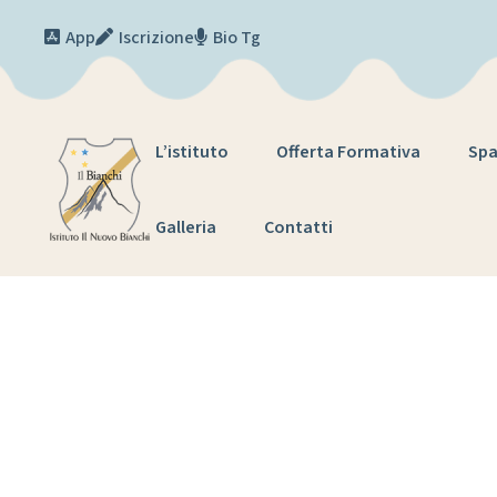
Skip to content
App
Iscrizione
Bio Tg
L’istituto
Offerta Formativa
Spa
Galleria
Contatti