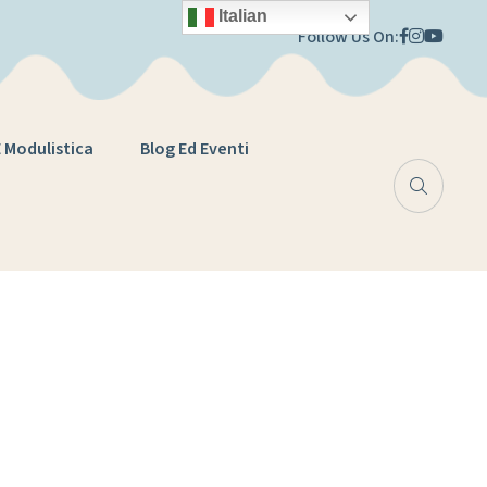
Italian
Follow Us On:
E Modulistica
Blog Ed Eventi
one