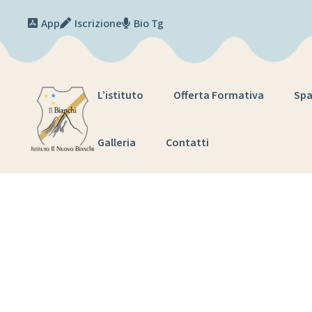
Skip to content
App
Iscrizione
Bio Tg
L’istituto
Offerta Formativa
Spa
Galleria
Contatti
T