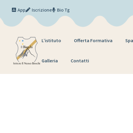
Skip to content
App
Iscrizione
Bio Tg
L’istituto
Offerta Formativa
Spa
Galleria
Contatti