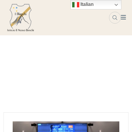
Skip to content
Italian
Tag:
cnr
Home
cnr