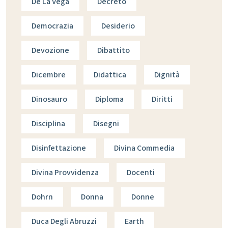
De La Vega
Decreto
Democrazia
Desiderio
Devozione
Dibattito
Dicembre
Didattica
Dignità
Dinosauro
Diploma
Diritti
Disciplina
Disegni
Disinfettazione
Divina Commedia
Divina Provvidenza
Docenti
Dohrn
Donna
Donne
Duca Degli Abruzzi
Earth