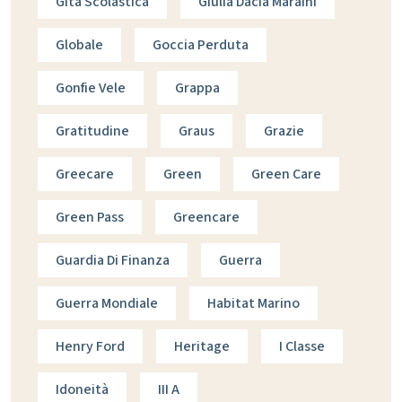
Gita Scolastica
Giulia Dacia Maraini
Globale
Goccia Perduta
Gonfie Vele
Grappa
Gratitudine
Graus
Grazie
Greecare
Green
Green Care
Green Pass
Greencare
Guardia Di Finanza
Guerra
Guerra Mondiale
Habitat Marino
Henry Ford
Heritage
I Classe
Idoneità
III A