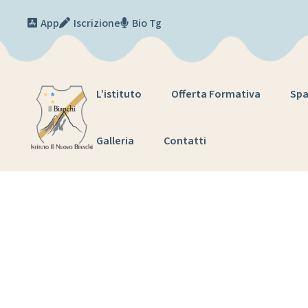
Skip to content
App
Iscrizione
Bio Tg
L’istituto
Offerta Formativa
Spa
Galleria
Contatti
PARTEN