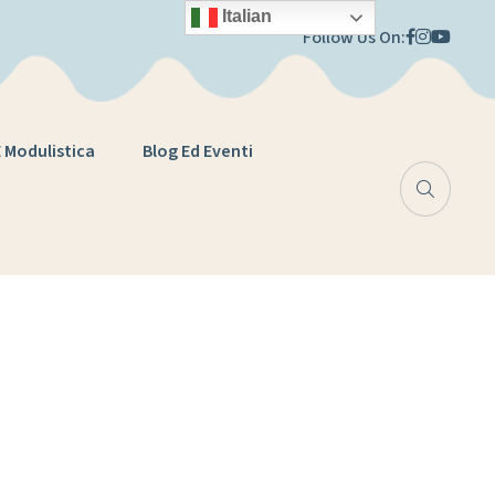
Italian
Follow Us On:
E Modulistica
Blog Ed Eventi
STICO E