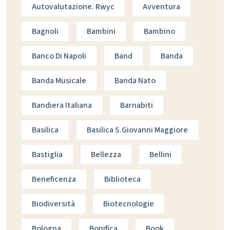
Autovalutazione. Rwyc
Avventura
Bagnoli
Bambini
Bambino
Banco Di Napoli
Band
Banda
Banda Musicale
Banda Nato
Bandiera Italiana
Barnabiti
Basilica
Basilica S.giovanni Maggiore
Bastiglia
Bellezza
Bellini
Beneficenza
Biblioteca
Biodiversità
Biotecnologie
Bologna
Bonifica
Book