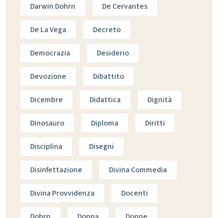
Darwin Dohrn
De Cervantes
De La Vega
Decreto
Democrazia
Desiderio
Devozione
Dibattito
Dicembre
Didattica
Dignità
Dinosauro
Diploma
Diritti
Disciplina
Disegni
Disinfettazione
Divina Commedia
Divina Provvidenza
Docenti
Dohrn
Donna
Donne