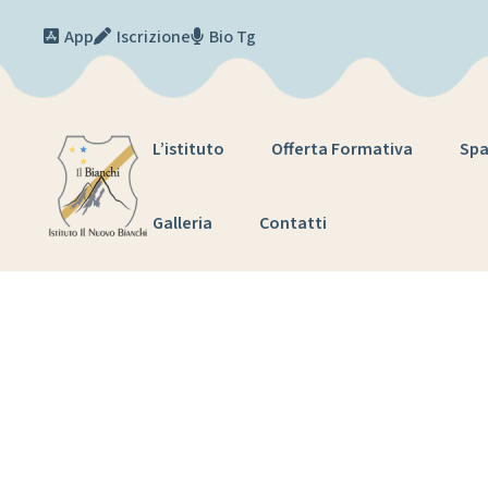
Skip to content
App
Iscrizione
Bio Tg
L’istituto
Offerta Formativa
Spa
Galleria
Contatti
T