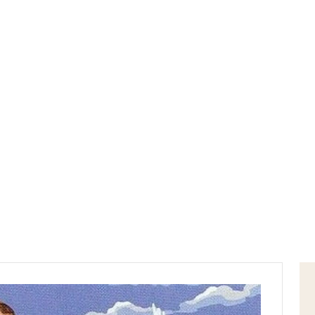
Home
conferenza episcopale italiana