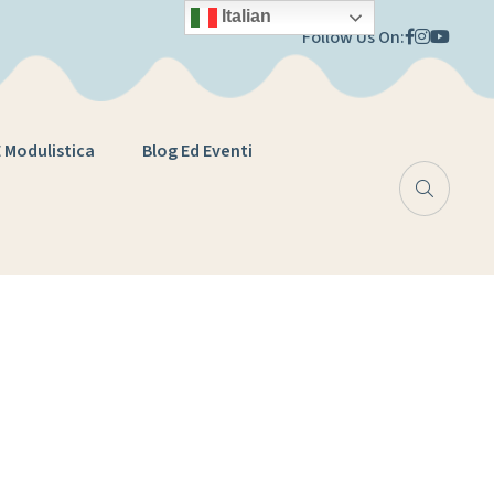
Italian
Follow Us On:
E Modulistica
Blog Ed Eventi
e italiana