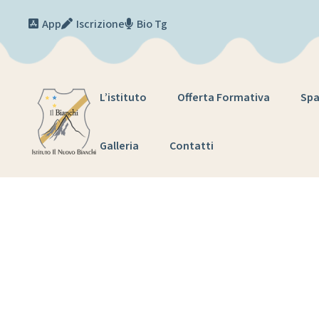
Skip to content
App
Iscrizione
Bio Tg
L’istituto
Offerta Formativa
Spa
Galleria
Contatti
Tag:
confe