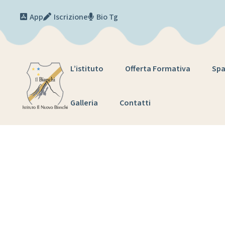
Skip to content
App
Iscrizione
Bio Tg
L’istituto
Offerta Formativa
Spa
Galleria
Contatti
Tag: