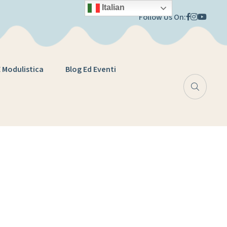
Italian
Follow Us On:
E Modulistica
Blog Ed Eventi
urale