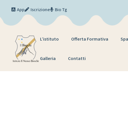
Skip to content
App
Iscrizione
Bio Tg
L’istituto
Offerta Formativa
Spa
Galleria
Contatti