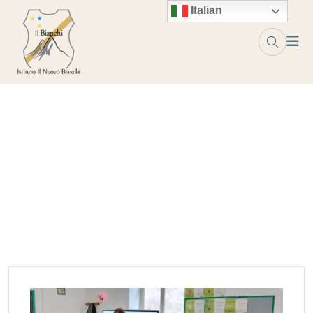
Skip to content
Italian
Tag:
verdura
Home
verdura