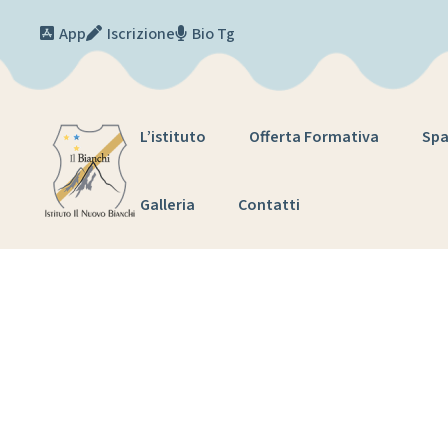
Skip to content
App
Iscrizione
Bio Tg
L’istituto
Offerta Formativa
Spa
Galleria
Contatti