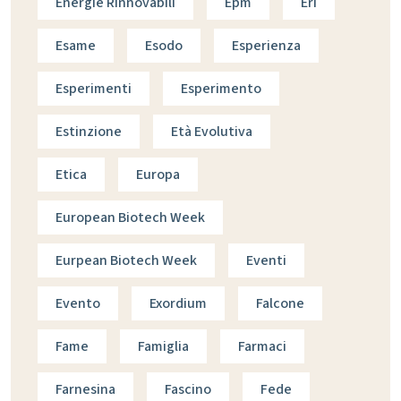
Energie Rinnovabili
Epm
Eri
Esame
Esodo
Esperienza
Esperimenti
Esperimento
Estinzione
Età Evolutiva
Etica
Europa
European Biotech Week
Eurpean Biotech Week
Eventi
Evento
Exordium
Falcone
Fame
Famiglia
Farmaci
Farnesina
Fascino
Fede