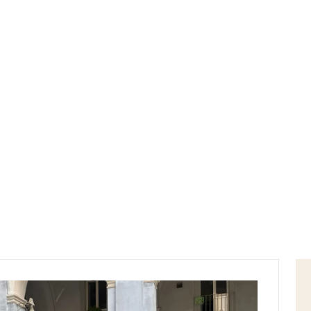
Home
condivisione