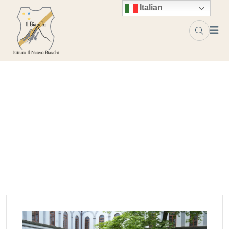
Skip to content
Italian
Tag:
green
Home
green