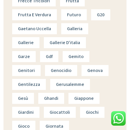
Frecce Tricolori
Frutta
Frutta E Verdura
Futuro
G20
Gaetano Uccella
Galleria
Gallerie
Gallerie D'italia
Garze
Gdf
Gemito
Genitori
Genocidio
Genova
Gentilezza
Gerusalemme
Gesù
Ghandi
Giappone
Giardini
Giocattoli
Giochi
Gioco
Giornata