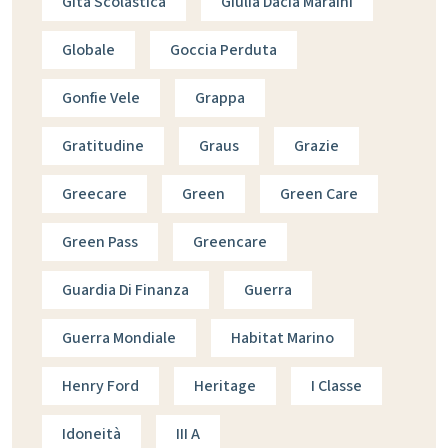
Gita Scolastica
Giulia Dacia Maraini
Globale
Goccia Perduta
Gonfie Vele
Grappa
Gratitudine
Graus
Grazie
Greecare
Green
Green Care
Green Pass
Greencare
Guardia Di Finanza
Guerra
Guerra Mondiale
Habitat Marino
Henry Ford
Heritage
I Classe
Idoneità
III A