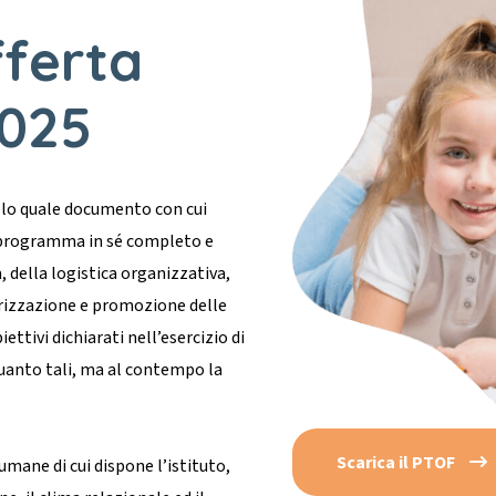
fferta
2025
solo quale documento con cui
me programma in sé completo e
, della logistica organizzativa,
orizzazione e promozione delle
ettivi dichiarati nell’esercizio di
quanto tali, ma al contempo la
Scarica il PTOF
umane di cui dispone l’istituto,