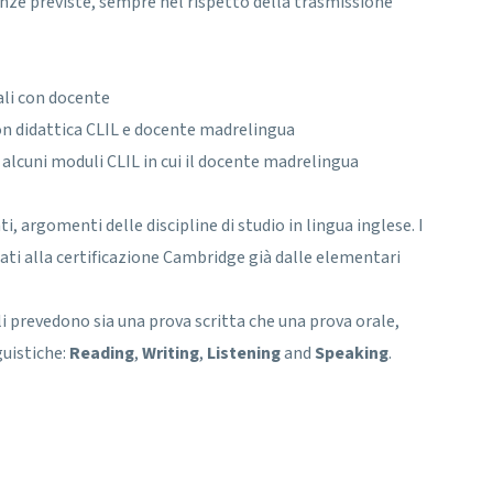
ze previste, sempre nel rispetto della trasmissione
ali con docente
con didattica CLIL e docente madrelingua
alcuni moduli CLIL in cui il docente madrelingua
i, argomenti delle discipline di studio in lingua inglese. I
zati alla certificazione Cambridge già dalle elementari
li prevedono sia una prova scritta che una prova orale,
nguistiche:
Reading
,
Writing
,
Listening
and
Speaking
.