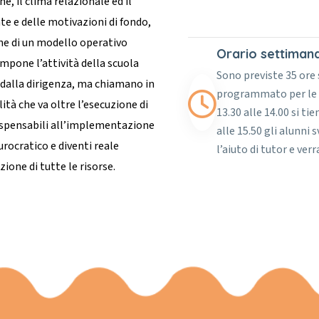
e, il clima relazionale ed il
e e delle motivazioni di fondo,
one di un modello operativo
Orario settiman
ompone l’attività della scuola
Sono previste 35 ore 
e dalla dirigenza, ma chiamano in
programmato per le or
ità che va oltre l’esecuzione di
13.30 alle 14.00 si ti
ispensabili all’implementazione
alle 15.50 gli alunni
ocratico e diventi reale
l’aiuto di tutor e ver
zione di tutte le risorse.