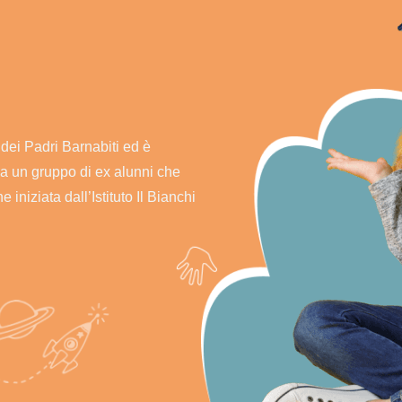
a
 dei Padri Barnabiti ed è
da un gruppo di ex alunni che
e iniziata dall’Istituto Il Bianchi