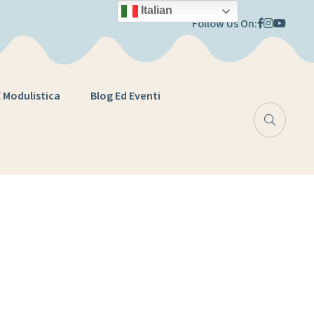
Italian
Follow Us On:
E Modulistica
Blog Ed Eventi
va