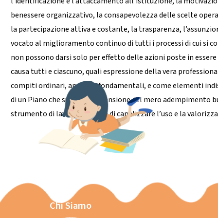
l’identificazione e l’attaccamento all’istituzione, la motivazion
benessere organizzativo, la consapevolezza delle scelte operat
la partecipazione attiva e costante, la trasparenza, l’assunzi
vocato al miglioramento continuo di tutti i processi di cui si c
non possono darsi solo per effetto delle azioni poste in esser
causa tutti e ciascuno, quali espressione della vera professional
compiti ordinari, anche se fondamentali, e come elementi ind
di un Piano che superi la dimensione del mero adempimento bur
strumento di lavoro, in grado di canalizzare l’uso e la valorizza
Chi Siamo