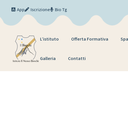
Skip to content
App
Iscrizione
Bio Tg
L’istituto
Offerta Formativa
Spa
Galleria
Contatti
Tag