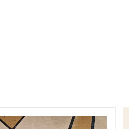
Home
colonello amatiello