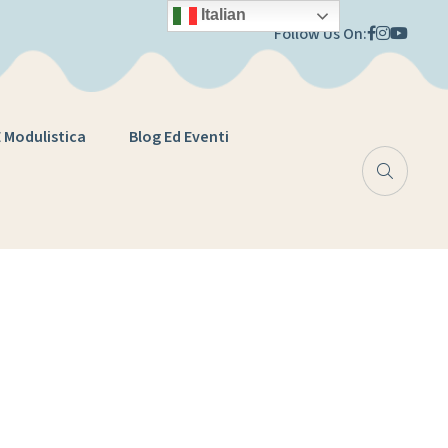
Italian
Follow Us On:
E Modulistica
Blog Ed Eventi
iello