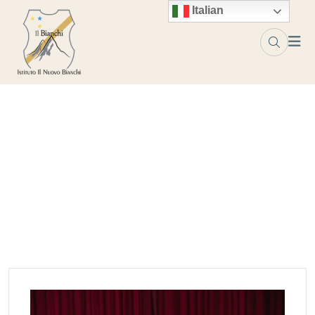
Skip to content
Italian
Tag:
omicidio
Home
omicidio