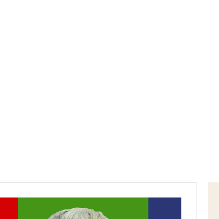
Home
malala