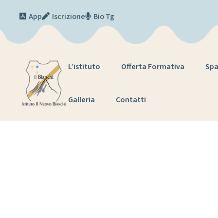
Skip to content
App
Iscrizione
Bio Tg
L’istituto
Offerta Formativa
Spa
Galleria
Contatti