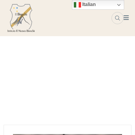
Skip to content
Italian
Tag:
associazione
IntegrAzione
Home
associazione IntegrAzione