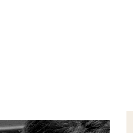
Home
lotta alle mafie