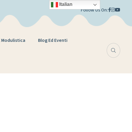
Italian
Follow Us On:
E Modulistica
Blog Ed Eventi
fie