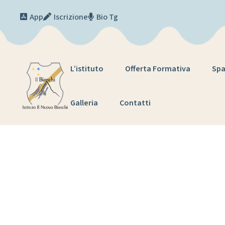
Skip to content
App
Iscrizione
Bio Tg
L’istituto
Offerta Formativa
Spa
Galleria
Contatti
T