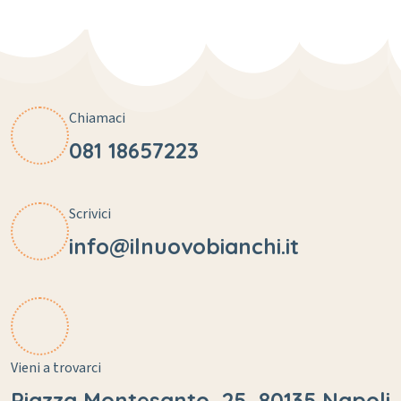
Chiamaci
081 18657223
Scrivici
info@ilnuovobianchi.it
Vieni a trovarci
Piazza Montesanto, 25, 80135 Napoli