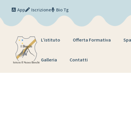
Skip to content
App
Iscrizione
Bio Tg
L’istituto
Offerta Formativa
Spa
Galleria
Contatti