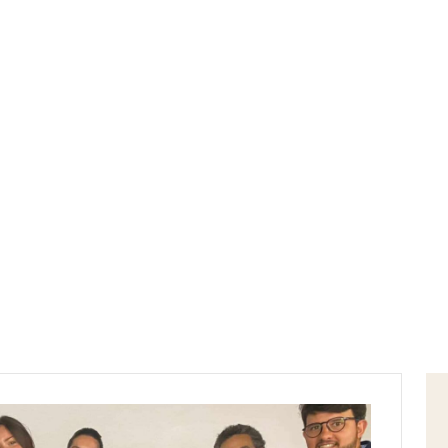
Home
exordium