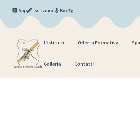
Skip to content
App
Iscrizione
Bio Tg
L’istituto
Offerta Formativa
Spa
Galleria
Contatti