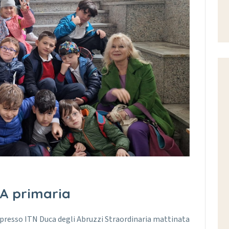
 A primaria
presso ITN Duca degli Abruzzi Straordinaria mattinata