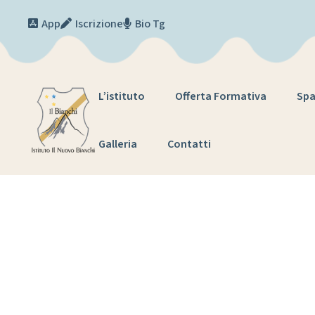
Skip to content
App
Iscrizione
Bio Tg
L’istituto
Offerta Formativa
Spa
Galleria
Contatti