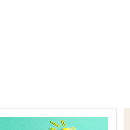
Home
atmosfera emotiva