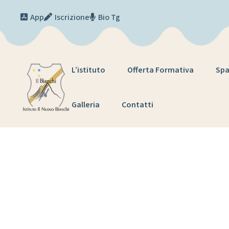
Skip to content
App
Iscrizione
Bio Tg
L’istituto
Offerta Formativa
Spa
Galleria
Contatti
Tag