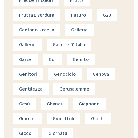
Frecce Tricolori
Frutta
Frutta E Verdura
Futuro
G20
Gaetano Uccella
Galleria
Gallerie
Gallerie D'italia
Garze
Gdf
Gemito
Genitori
Genocidio
Genova
Gentilezza
Gerusalemme
Gesù
Ghandi
Giappone
Giardini
Giocattoli
Giochi
Gioco
Giornata