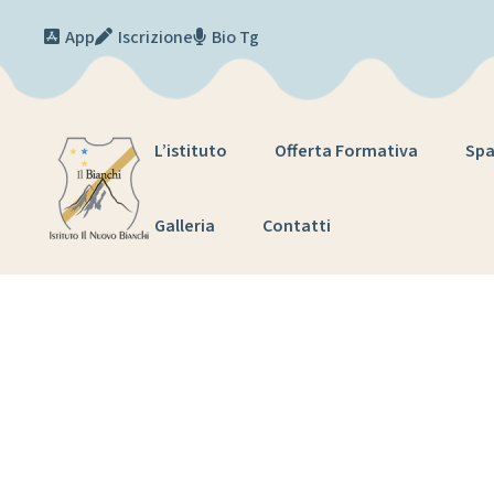
Skip to content
App
Iscrizione
Bio Tg
L’istituto
Offerta Formativa
Spa
Galleria
Contatti
T