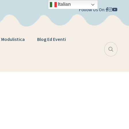
Italian
Follow Us On:
E Modulistica
Blog Ed Eventi
ori