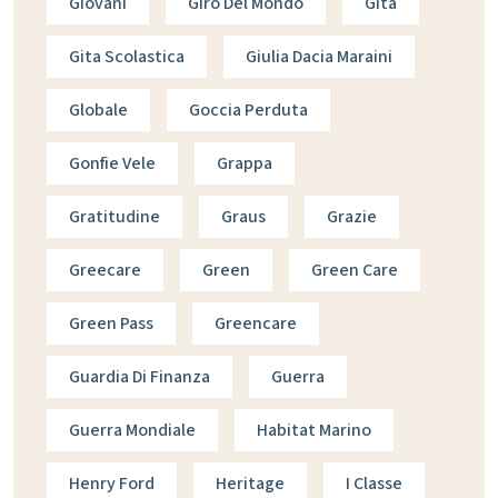
Giovani
Giro Del Mondo
Gita
Gita Scolastica
Giulia Dacia Maraini
Globale
Goccia Perduta
Gonfie Vele
Grappa
Gratitudine
Graus
Grazie
Greecare
Green
Green Care
Green Pass
Greencare
Guardia Di Finanza
Guerra
Guerra Mondiale
Habitat Marino
Henry Ford
Heritage
I Classe