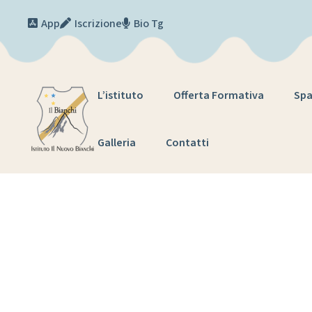
Skip to content
App
Iscrizione
Bio Tg
L’istituto
Offerta Formativa
Spa
Galleria
Contatti
M