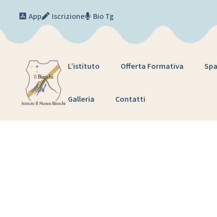
Skip to content
App
Iscrizione
Bio Tg
L’istituto
Offerta Formativa
Spa
Galleria
Contatti