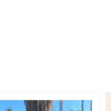
Home
issp