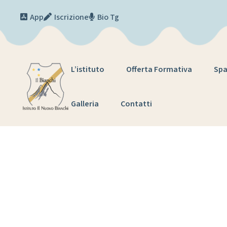
Skip to content
App
Iscrizione
Bio Tg
L’istituto
Offerta Formativa
Spa
Galleria
Contatti