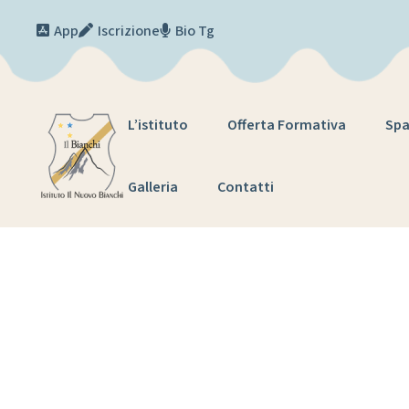
Skip to content
App
Iscrizione
Bio Tg
L’istituto
Offerta Formativa
Spa
Galleria
Contatti
Tag:
g