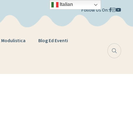
Italian
Follow Us On:
E Modulistica
Blog Ed Eventi
zionale