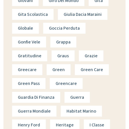
Giovani
Giro Del Mondo
Gita
Gita Scolastica
Giulia Dacia Maraini
Globale
Goccia Perduta
Gonfie Vele
Grappa
Gratitudine
Graus
Grazie
Greecare
Green
Green Care
Green Pass
Greencare
Guardia Di Finanza
Guerra
Guerra Mondiale
Habitat Marino
Henry Ford
Heritage
I Classe