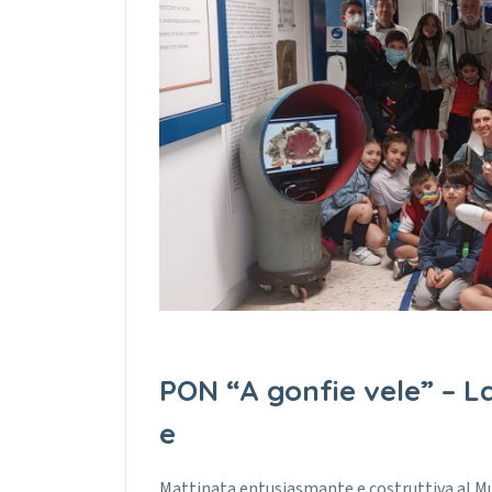
PON “A gonfie vele” – L
e
Mattinata entusiasmante e costruttiva al Mus