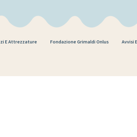
zi E Attrezzature
Fondazione Grimaldi Onlus
Avvisi 
g:
museo del m