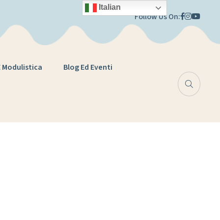
Italian
Follow Us On:
E Modulistica
Blog Ed Eventi
are