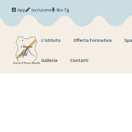
Skip to content
App
Iscrizione
Bio Tg
L’istituto
Offerta Formativa
Spa
Galleria
Contatti
Ta