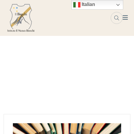
Skip to content
Italian
Tag:
premio morante
Home
premio morante