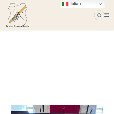
Skip to content
Italian
Tag:
libro
Home
libro