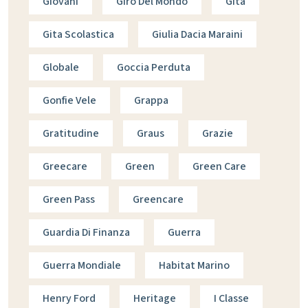
Giovani
Giro Del Mondo
Gita
Gita Scolastica
Giulia Dacia Maraini
Globale
Goccia Perduta
Gonfie Vele
Grappa
Gratitudine
Graus
Grazie
Greecare
Green
Green Care
Green Pass
Greencare
Guardia Di Finanza
Guerra
Guerra Mondiale
Habitat Marino
Henry Ford
Heritage
I Classe