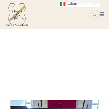
Skip to content
Italian
Tag:
napoli
Home
napoli