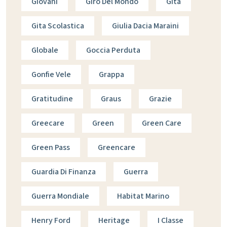
Giovani
Giro Del Mondo
Gita
Gita Scolastica
Giulia Dacia Maraini
Globale
Goccia Perduta
Gonfie Vele
Grappa
Gratitudine
Graus
Grazie
Greecare
Green
Green Care
Green Pass
Greencare
Guardia Di Finanza
Guerra
Guerra Mondiale
Habitat Marino
Henry Ford
Heritage
I Classe