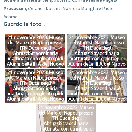
viva e istruttiva
al tempo stesso.
Con la
Preside Angela
Procaccini
, c’erano i Docenti Marirosa Moriglia e Paolo
Adamo.
Guarda le foto ↓
21 novembre 2023. Museo
21 novembre 2023. Museo
del Mare di Napoli presso
del Mare di Napoli presso
ITN Duca degli
ITN Duca degli
AbruzziStraordinaria
AbruzziStraordinaria
mattinata con gli intrepidi
mattinata con gli intrepidi
Alunni della III A del Nuovo
Alunni della III A del Nuovo
Bianchi
Bianchi
21 novembre 2023. Museo
21 novembre 2023. Museo
del Mare di Napoli presso
del Mare di Napoli presso
ITN Duca degli
ITN Duca degli
AbruzziStraordinaria
AbruzziStraordinaria
mattinata con gli intrepidi
mattinata con gli intrepidi
Alunni della III A del Nuovo
Alunni della III A del Nuovo
Bianchi
Bianchi
21 novembre 2023. Museo
del Mare di Napoli presso
ITN Duca degli
AbruzziStraordinaria
mattinata con gli intrepidi