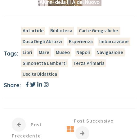
Alunni della III A del Nuovo
Bianchi
Antartide
Biblioteca
Carte Geografiche
Duca Degli Abruzzi
Esperienza
Imbarcazione
Libri
Mare
Museo
Napoli
Navigazione
Tags:
Simonetta Lamberti
Terza Primaria
Uscita Didattica
Share:
Post Successivo
Post
Precedente