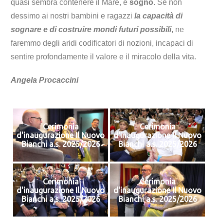
quasi sembra contenere il Mare, è
sogno
. Se non
dessimo ai nostri bambini e ragazzi
la capacità di
sognare e di costruire mondi futuri possibili
, ne
faremmo degli aridi codificatori di nozioni, incapaci di
sentire profondamente il valore e il miracolo della vita.
Angela Procaccini
Cerimonia
Cerimonia
d'inaugurazione Il Nuovo
d'inaugurazione Il Nuovo
Bianchi a.s. 2025/2026
Bianchi a.s. 2025/2026
Cerimonia
Cerimonia
d'inaugurazione Il Nuovo
d'inaugurazione Il Nuovo
Bianchi a.s. 2025/2026
Bianchi a.s. 2025/2026